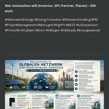
Wer mitmachen will (Investor, EPC-Partner, Planer) – DM
mich.
#AlternativeEnergie #EnergyTransition #Wemarconsulting #PM
#ProjectManagement #Microgrid #AgriPV #BESS #USExpansion
#Prineville #Gallatin #Bonn #Villingen #H2Ready #Energiewende