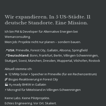
Wir expandieren. In 5 US-Städte. 11
deutsche Standorte. Eine Mission.
Ich bin PM & Developer für Alternative Energien bei
Wemarconsulting.
Mein Job: Projekte nicht nur planen – sondern bauen.
📍
USA:
Prineville, Forest City, Gallatin, Altoona, Springfield
📍
Deutschland:
Bonn, Frankfurt, Berlin, Villingen-Schwenningen,
Stuttgart, Soest, München, Dresden, Wuppertal, Vilshofen, Rostock
Aktuell stemme ich:
☀️ 12 MWp Solar + Speicher in Prineville (für ein Rechenzentrum)
🌾 Biogas-Reaktivierung in Forest City
🏭 H₂-ready BHKW in Gallatin
⚡️ Microgrid für Mittelstand in Villingen-Schwenningen
Keine Labs. Keine Pilotprojekte.
Echtes Engineering. Vor Ort. Skaliert.