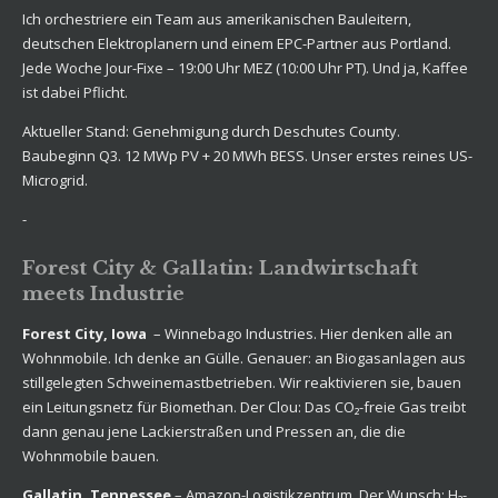
Ich orchestriere ein Team aus amerikanischen Bauleitern,
deutschen Elektroplanern und einem EPC-Partner aus Portland.
Jede Woche Jour-Fixe – 19:00 Uhr MEZ (10:00 Uhr PT). Und ja, Kaffee
ist dabei Pflicht.
Aktueller Stand: Genehmigung durch Deschutes County.
Baubeginn Q3. 12 MWp PV + 20 MWh BESS. Unser erstes reines US-
Microgrid.
-
Forest City & Gallatin: Landwirtschaft
meets Industrie
Forest City, Iowa
– Winnebago Industries. Hier denken alle an
Wohnmobile. Ich denke an Gülle. Genauer: an Biogasanlagen aus
stillgelegten Schweinemastbetrieben. Wir reaktivieren sie, bauen
ein Leitungsnetz für Biomethan. Der Clou: Das CO₂-freie Gas treibt
dann genau jene Lackierstraßen und Pressen an, die die
Wohnmobile bauen.
Gallatin, Tennessee
– Amazon-Logistikzentrum. Der Wunsch: H₂-