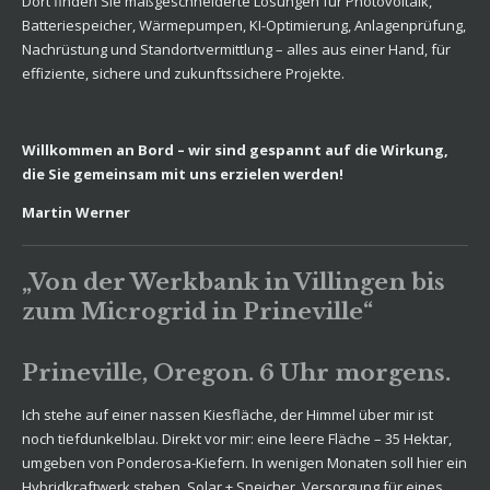
Dort finden Sie maßgeschneiderte Lösungen für Photovoltaik,
Batteriespeicher, Wärmepumpen, KI-Optimierung, Anlagenprüfung,
Nachrüstung und Standortvermittlung – alles aus einer Hand, für
effiziente, sichere und zukunftssichere Projekte.
Willkommen an Bord – wir sind gespannt auf die Wirkung,
die Sie gemeinsam mit uns erzielen werden!
Martin Werner
„Von der Werkbank in Villingen bis
zum Microgrid in Prineville“
Prineville, Oregon. 6 Uhr morgens.
Ich stehe auf einer nassen Kiesfläche, der Himmel über mir ist
noch tiefdunkelblau. Direkt vor mir: eine leere Fläche – 35 Hektar,
umgeben von Ponderosa-Kiefern. In wenigen Monaten soll hier ein
Hybridkraftwerk stehen. Solar + Speicher. Versorgung für eines