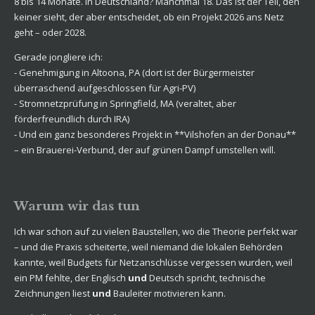
8 bis 14 Monate. In Deutschland? Manchmal 18. Das ist der Teil, den
keiner sieht, der aber entscheidet, ob ein Projekt 2026 ans Netz
geht – oder 2028.
Gerade jongliere ich:
- Genehmigung in Altoona, PA (dort ist der Bürgermeister
überraschend aufgeschlossen für Agri-PV)
- Stromnetzprüfung in Springfield, MA (veraltet, aber
förderfreundlich durch IRA)
- Und ein ganz besonderes Projekt in **Vilshofen an der Donau**
– ein Brauerei-Verbund, der auf grünen Dampf umstellen will.
Warum wir das tun
Ich war schon auf zu vielen Baustellen, wo die Theorie perfekt war
– und die Praxis scheiterte, weil niemand die lokalen Behörden
kannte, weil Budgets für Netzanschlüsse vergessen wurden, weil
ein PM fehlte, der Englisch
und
Deutsch spricht, technische
Zeichnungen liest
und
Bauleiter motivieren kann.