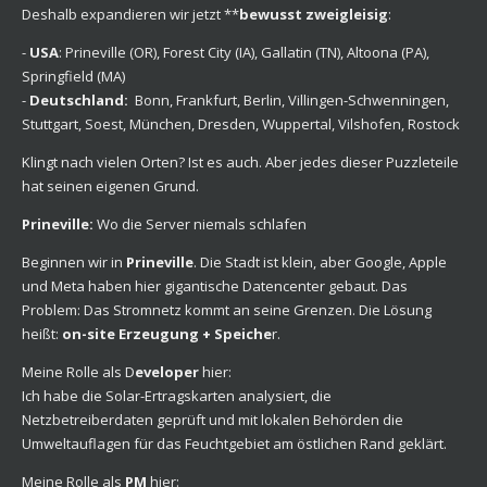
Deshalb expandieren wir jetzt **
bewusst zweigleisig
:
-
USA
: Prineville (OR), Forest City (IA), Gallatin (TN), Altoona (PA),
Springfield (MA)
-
Deutschland:
Bonn, Frankfurt, Berlin, Villingen-Schwenningen,
Stuttgart, Soest, München, Dresden, Wuppertal, Vilshofen, Rostock
Klingt nach vielen Orten? Ist es auch. Aber jedes dieser Puzzleteile
hat seinen eigenen Grund.
Prineville:
Wo die Server niemals schlafen
Beginnen wir in
Prineville
. Die Stadt ist klein, aber Google, Apple
und Meta haben hier gigantische Datencenter gebaut. Das
Problem: Das Stromnetz kommt an seine Grenzen. Die Lösung
heißt:
on-site Erzeugung + Speiche
r.
Meine Rolle als D
eveloper
hier:
Ich habe die Solar-Ertragskarten analysiert, die
Netzbetreiberdaten geprüft und mit lokalen Behörden die
Umweltauflagen für das Feuchtgebiet am östlichen Rand geklärt.
Meine Rolle als
PM
hier: