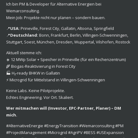
Ich bin PM & Developer für Alternative Energien bei
Wemarconsulting.
Mein Job: Projekte nicht nur planen – sondern bauen.
📍
USA:
Prineville, Forest City, Gallatin, Altoona, Springfield
📍
Deutschland:
Bonn, Frankfurt, Berlin, Villingen-Schwenningen,
Stuttgart, Soest, München, Dresden, Wuppertal, Vilshofen, Rostock
Aktuell stemme ich:
☀️ 12 MWp Solar + Speicher in Prineville (für ein Rechenzentrum)
🌾 Biogas-Reaktivierung in Forest City
🏭 H₂-ready BHKW in Gallatin
⚡️ Microgrid für Mittelstand in Villingen-Schwenningen
Keine Labs. Keine Pilotprojekte.
Echtes Engineering. Vor Ort. Skaliert.
Wer mitmachen will (Investor, EPC-Partner, Planer) – DM
mich.
#AlternativeEnergie #EnergyTransition #Wemarconsulting #PM
#ProjectManagement #Microgrid #AgriPV #BESS #USExpansion