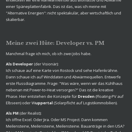
entwickeln wir eine Nahwärmeinsel aus Biomasse und Abwärme
einer Späneplattenfabrik. Das ist das, was ich meine mit
"Alternative Energien": nicht spektakulär, aber wirtschaftlich und
skalierbar.
Meine zwei Hüte: Developer vs. PM
Manchmal frage ich mich, ob ich zwei Jobs habe.
Als Developer
(der Visionär):
Ich schaue auf eine Karte von Rostock und sehe Hafenkrähne.
Dann schaue ich auf Winddaten und Abwärmequellen. Entwerfe
erste Flussdiagramme. Frage: "Was wäre, wenn wir das Kühlhaus
nebenan mit Power-to-Heat versorgen?" Das ist die kreative
Phase. Hier entstehen die Konzepte für
Dresden
(Floating-PV auf
Elbseen) oder W
uppertal
(Solarpflicht auf Logistikimmobilien).
Als PM
(der Realist):
Ich öffne Excel. Oder Jira. Oder MS Project. Dann kommen
Meilensteine, Meilensteine, Meilensteine. Bauanträge in den USA?