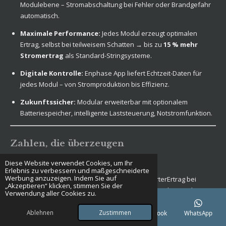
Modulebene – Stromabschaltung bei Fehler oder Brandgefahr
automatisch.
Maximale Performance:
Jedes Modul erzeugt optimalen
Ertrag, selbst bei teilweisem Schatten → bis zu
15 % mehr
Stromertrag
als Standard-Stringsysteme.
Digitale Kontrolle:
Enphase App liefert Echtzeit-Daten für
jedes Modul – von Stromproduktion bis Effizienz.
Zukunftssicher:
Modular erweiterbar mit optionalem
Batteriespeicher, intelligente Laststeuerung, Notstromfunktion.
Zahlen, die überzeugen
Diese Website verwendet Cookies, um Ihr
Erlebnis zu verbessern und maßgeschneiderte
Werbung anzuzeigen. Indem Sie auf
KennzahlPV StandardEnphase MicroinverterErtrag bei
„Akzeptieren“ klicken, stimmen Sie der
Teilverschattung-10 bis -20 %-0 bis -5 %ÜberwachungAnlage
Verwendung aller Cookies zu.
gesamtPro Modul in EchtzeitLebensdauer Wechselrichter10–12
Jahre25 Jahre GarantieRendite5–7 % p.a.6–8 % p.a. konservativ
Ablehnen
Zustimmen
E-Mail
Telefon
Karte
Facebook
WhatsApp