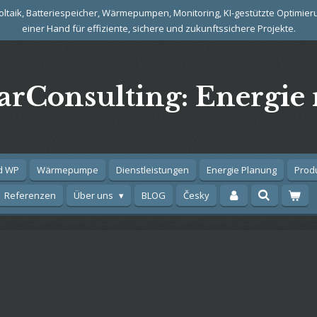
taik, Batteriespeicher, Wärmepumpen, Monitoring, KI-gestützte Optimieru
einer Hand für effiziente, sichere und zukunftssichere Projekte.
rConsulting: Energie 
d WP
Wärmepumpe
Dienstleistungen
Energie Planung
Prod
Referenzen
Über uns
BLOG
Česky