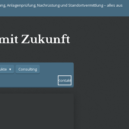
ng, Anlagenprüfung, Nachrüstung und Standortvermittlung – alles aus
mit Zukunft
ukte
Consulting
Kontakt