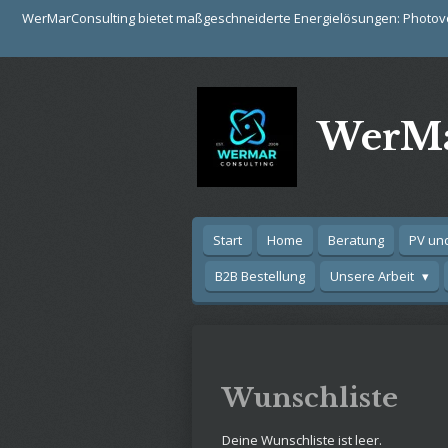
WerMarConsulting bietet maßgeschneiderte Energielösungen: Photovol
Zum
Hauptinhalt
springen
WerMa
Start
Home
Beratung
PV un
B2B Bestellung
Unsere Arbeit
Wunschliste
Deine Wunschliste ist leer.