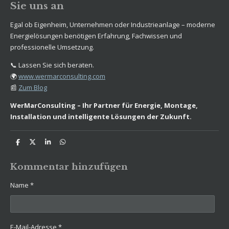
Sie uns an
Egal ob Eigenheim, Unternehmen oder Industrieanlage – moderne
Energielösungen benötigen Erfahrung, Fachwissen und
professionelle Umsetzung.
📞 Lassen Sie sich beraten.
🌍
www.wermarconsulting.com
📰
Zum Blog
WerMarConsulting – Ihr Partner für Energie, Montage,
Installation und intelligente Lösungen der Zukunft.
T
T
T
T
e
e
e
e
i
i
i
i
l
l
l
l
Kommentar hinzufügen
e
e
e
e
n
n
n
n
Name *
E-Mail-Adresse *