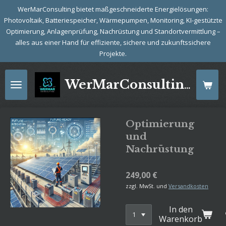
WerMarConsulting bietet maßgeschneiderte Energielösungen:
Zum
Photovoltaik, Batteriespeicher, Wärmepumpen, Monitoring, KI-gestützte
Hauptinhalt
Optimierung, Anlagenprüfung, Nachrüstung und Standortvermittlung –
springen
alles aus einer Hand für effiziente, sichere und zukunftssichere
Projekte.
WerMarConsulting: Energie mit Zukunft
Optimierung
und
Nachrüstung
249,00 €
zzgl. MwSt. und
Versandkosten
In den
Warenkorb