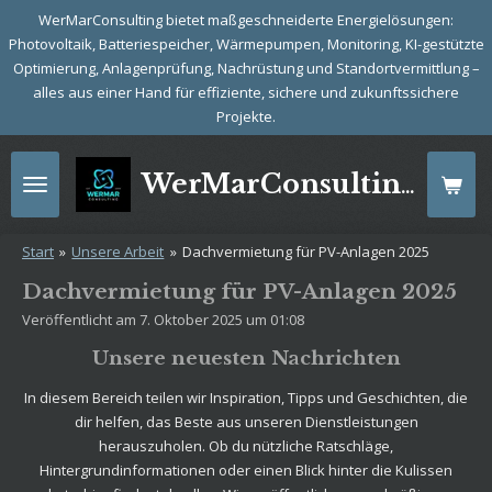
WerMarConsulting bietet maßgeschneiderte Energielösungen:
Zum
Photovoltaik, Batteriespeicher, Wärmepumpen, Monitoring, KI-gestützte
Hauptinhalt
Optimierung, Anlagenprüfung, Nachrüstung und Standortvermittlung –
springen
alles aus einer Hand für effiziente, sichere und zukunftssichere
Projekte.
WerMarConsulting: Energie mit Zukunft
Start
»
Unsere Arbeit
»
Dachvermietung für PV-Anlagen 2025
Dachvermietung für PV-Anlagen 2025
Veröffentlicht am 7. Oktober 2025 um 01:08
Unsere neuesten Nachrichten
In diesem Bereich teilen wir Inspiration, Tipps und Geschichten, die
dir helfen, das Beste aus unseren Dienstleistungen
herauszuholen. Ob du nützliche Ratschläge,
Hintergrundinformationen oder einen Blick hinter die Kulissen