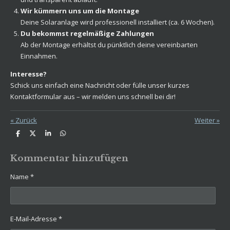
Wir kümmern uns um die Montage
Deine Solaranlage wird professionell installiert (ca. 6 Wochen).
Du bekommst regelmäßige Zahlungen
Ab der Montage erhältst du pünktlich deine vereinbarten
Einnahmen.
Interesse?
Schick uns einfach eine Nachricht oder fülle unser kurzes
Kontaktformular aus – wir melden uns schnell bei dir!
«
Zurück
Weiter
»
T
T
T
T
e
e
e
e
i
i
i
i
l
l
l
l
Kommentar hinzufügen
e
e
e
e
n
n
n
n
Name *
E-Mail-Adresse *